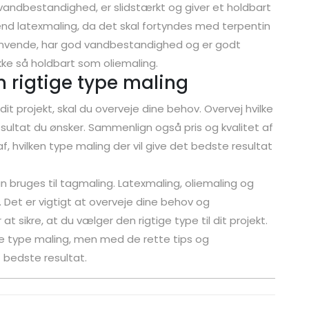
f vandbestandighed, er slidstærkt og giver et holdbart
 end latexmaling, da det skal fortyndes med terpentin
t anvende, har god vandbestandighed og er godt
kke så holdbart som oliemaling.
rigtige type maling
dit projekt, skal du overveje dine behov. Overvej hvilke
sultat du ønsker. Sammenlign også pris og kvalitet af
af, hvilken type maling der vil give det bedste resultat
an bruges til tagmaling. Latexmaling, oliemaling og
. Det er vigtigt at overveje dine behov og
t sikre, at du vælger den rigtige type til dit projekt.
ge type maling, men med de rette tips og
 bedste resultat.