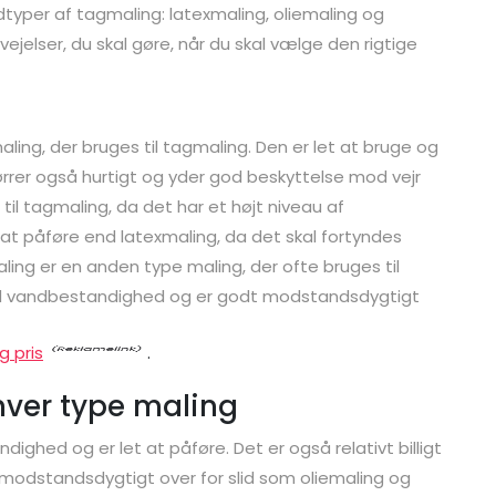
dtyper af tagmaling: latexmaling, oliemaling og
vejelser, du skal gøre, når du skal vælge den rigtige
ing, der bruges til tagmaling. Den er let at bruge og
rrer også hurtigt og yder god beskyttelse mod vejr
til tagmaling, da det har et højt niveau af
at påføre end latexmaling, da det skal fortyndes
ing er en anden type maling, der ofte bruges til
god vandbestandighed og er godt modstandsdygtigt
g pris
.
hver type maling
ighed og er let at påføre. Det er også relativt billigt
å modstandsdygtigt over for slid som oliemaling og