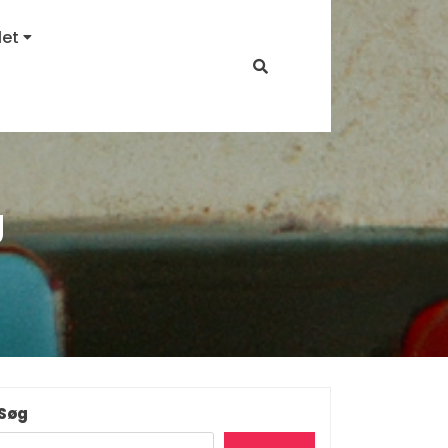
let
g
Søg