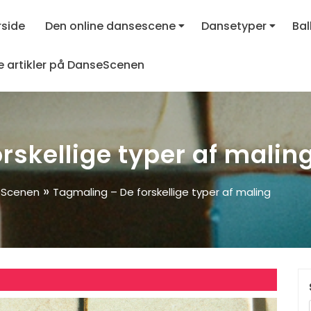
rside
Den online dansescene
Dansetyper
Bal
le artikler på DanseScenen
rskellige typer af malin
»
seScenen
Tagmaling – De forskellige typer af maling