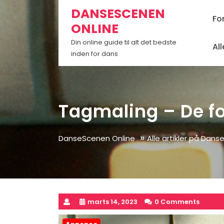
Skip
DANSESCENEN
to
Fo
ONLINE
content
Din online guide til alt det bedste
Al
inden for dans
Tagmaling – De fo
»
DanseScenen Online
Alle artikler på Dan
marts 14, 2023
0 Comments