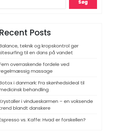
Søg
Recent Posts
Balance, teknik og kropskontrol gør
kitesurfing til en dans på vandet
Fem overraskende fordele ved
regelmæssig massage
Botox i danmark: Fra skønhedsideal til
medicinsk behandling
Krystaller i vindueskarmen – en voksende
trend blandt danskere
Espresso vs. Kaffe: Hvad er forskellen?