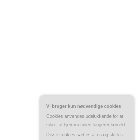
Vi bruger kun nødvendige cookies
Cookies anvendes udelukkende for at
sikre, at hjemmesiden fungerer korrekt.
Disse cookies sættes af os og slettes