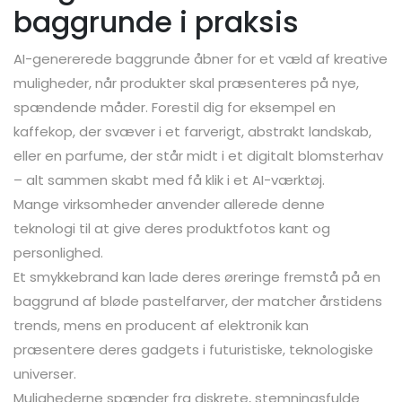
baggrunde i praksis
AI-genererede baggrunde åbner for et væld af kreative
muligheder, når produkter skal præsenteres på nye,
spændende måder. Forestil dig for eksempel en
kaffekop, der svæver i et farverigt, abstrakt landskab,
eller en parfume, der står midt i et digitalt blomsterhav
– alt sammen skabt med få klik i et AI-værktøj.
Mange virksomheder anvender allerede denne
teknologi til at give deres produktfotos kant og
personlighed.
Et smykkebrand kan lade deres øreringe fremstå på en
baggrund af bløde pastelfarver, der matcher årstidens
trends, mens en producent af elektronik kan
præsentere deres gadgets i futuristiske, teknologiske
universer.
Mulighederne spænder fra diskrete, stemningsfulde