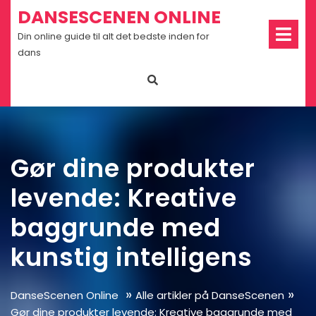
Skip
DANSESCENEN ONLINE
Op
to
Me
Din online guide til alt det bedste inden for
content
dans
Gør dine produkter
levende: Kreative
baggrunde med
kunstig intelligens
»
»
DanseScenen Online
Alle artikler på DanseScenen
Gør dine produkter levende: Kreative baggrunde med