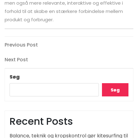
men også mere relevante, interaktive og effektive i
forhold til at skabe en stærkere forbindelse mellem
produkt og forbruger.
Indlægsnavigation
Previous
Previous Post
Post
Next
Next Post
Post
Søg
Søg
Recent Posts
Balance, teknik og kropskontrol gør kitesurfing til