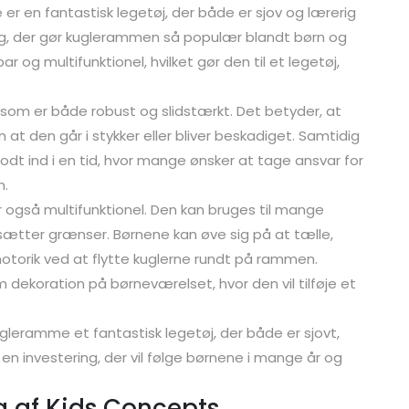
r en fantastisk legetøj, der både er sjov og lærerig
ing, der gør kuglerammen så populær blandt børn og
 og multifunktionel, hvilket gør den til et legetøj,
 som er både robust og slidstærkt. Det betyder, at
 at den går i stykker eller bliver beskadiget. Samtidig
dt ind i en tid, hvor mange ønsker at tage ansvar for
n.
 også multifunktionel. Den kan bruges til mange
r sætter grænser. Børnene kan øve sig på at tælle,
motorik ved at flytte kuglerne rundt på rammen.
ekoration på børneværelset, hvor den vil tilføje et
kugleramme et fantastisk legetøj, der både er sjovt,
r en investering, der vil følge børnene i mange år og
g af Kids Concepts