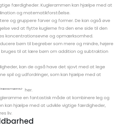
 vigtige færdigheder. Kuglerammen kan hjælpe med at
dination og matematikforståelse.
rtere og gruppere farver og former. De kan også øve
se ved at flytte kuglerne fra den ene side til den
eres koncentrationsevne og opmærksomhed.
ucere børn til begreber som mere og mindre, højere
 bruges til at lære børn om addition og subtraktion
digheder, kan de også have det sjovt med at lege
e spil og udfordringer, som kan hjælpe med at
her.
e kugleramme en fantastisk måde at kombinere leg og
den kan hjælpe med at udvikle vigtige færdigheder,
s liv.
oldbarhed