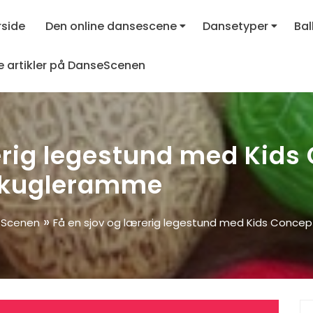
rside
Den online dansescene
Dansetyper
Bal
le artikler på DanseScenen
erig legestund med Kids
e kugleramme
»
seScenen
Få en sjov og lærerig legestund med Kids Concep