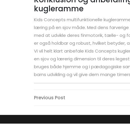
kugleramme
Kids Concepts multifunktionelle kugleramme 
læring på en sjov måde. Med dens farverige p
med at udvikle deres finmotorik, tælle- og
er også holdbar og robust, hvilket betyder, a
Vi vil helt klart anbefale Kids Concepts kugle
en sjov og lærerig dimension til deres legestu
bruges både hjemme og i pædagogiske sam
barns udvikling og vil give dem mange timer
Indlægsnavigation
Previous
Previous Post
Post