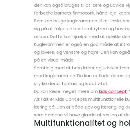
den kan også bruges til at lære og udvikle
forbedre barnets finmotorik, hånd-øje-koor
Børn kan bruge kuglerammen til at tælle, so
sig på at følge en bestemt rytme og bevægel
anden. Dette kan hjælpe med at udvikle d
Kuglerammen er også en god måde at introd
og lavere, og venstre og højre. Den kan også
på en visuel måde.
Samtidig med at børn lærer og udvikler fær
med kuglerammen. De kan opfinde deres egn
styrke deres fantasi og kreativitet.
Du kan læse meget mere om
kids concept
Alt i alt er Kids Concepts multifunktionell
læring på. Den er både sjov og lærerig, og 
som børnene vil have glæde af resten af dere
Multifunktionalitet og h