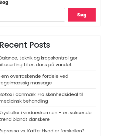
Søg
Søg
Recent Posts
Balance, teknik og kropskontrol gør
kitesurfing til en dans på vandet
Fem overraskende fordele ved
regelmæssig massage
Botox i danmark: Fra skønhedsideal til
medicinsk behandling
Krystaller i vindueskarmen – en voksende
trend blandt danskere
Espresso vs. Kaffe: Hvad er forskellen?