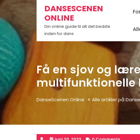
Skip
DANSESCENEN
to
Fo
ONLINE
content
Din online guide til alt det bedste
Al
inden for dans
Få en sjov og lær
multifunktionell
»
DanseScenen Online
Alle artikler på Dan
juni 20, 2023
0 Comments