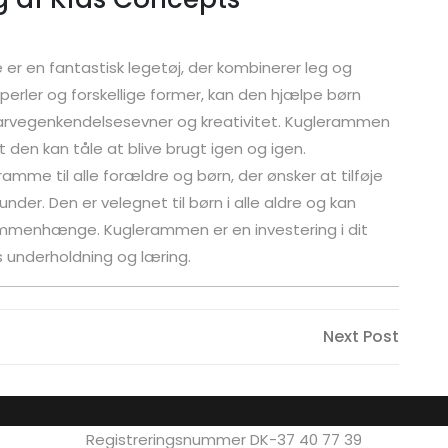
er en fantastisk legetøj, der kombinerer leg og
erler og forskellige former, kan den hjælpe børn
 farvegenkendelsesevner og kreativitet. Kuglerammen
t den kan tåle at blive brugt igen og igen.
ramme til alle forældre og børn, der ønsker at tilføje
nder. Den er velegnet til børn i alle aldre og kan
menhænge. Kuglerammen er en investering i dit
s underholdning og læring.
Next
Next Post
Post
Registreringsnummer DK-37 40 77 39