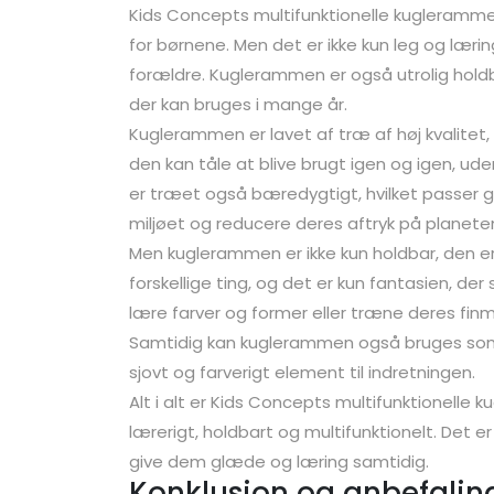
Kids Concepts multifunktionelle kugleramme e
for børnene. Men det er ikke kun leg og lær
forældre. Kuglerammen er også utrolig holdbar
der kan bruges i mange år.
Kuglerammen er lavet af træ af høj kvalitet,
den kan tåle at blive brugt igen og igen, uden
er træet også bæredygtigt, hvilket passer go
miljøet og reducere deres aftryk på planete
Men kuglerammen er ikke kun holdbar, den er
forskellige ting, og det er kun fantasien, de
lære farver og former eller træne deres fin
Samtidig kan kuglerammen også bruges som d
sjovt og farverigt element til indretningen.
Alt i alt er Kids Concepts multifunktionelle 
lærerigt, holdbart og multifunktionelt. Det e
give dem glæde og læring samtidig.
Konklusion og anbefalin