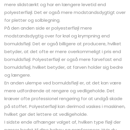
mere slidstærkt og har en længere levetid end
polyesterfløjl. Det er også mere modstandsdygtigt over
for pletter og solblegning.
På den anden side er polyesterfløjl mere
modstandsdygtig over for krøl og krympning end
bomuldsfløjl. Det er også billigere at producere, hvilket
betyder, at det ofte er mere overkommeligt i pris end
bomuldsfløjl. Polyesterfløjl er også mere farvefast end
bomuldsfløjl, hvilket betyder, at farven holder sig bedre
og længere.
En anden ulempe ved bomuldsfløjl er, at det kan være
mere udfordrende at rengøre og vedligeholde. Det
kræver ofte professionel rengøring for at undgå skade
på stoffet. Polyesterfløjl kan derimod vaskes i maskinen,
hvilket gør det lettere at vedligeholde.
I sidste ende afhænger valget af, hvilken type fløjl der
passer bedst til dine behov og præferencer. Hvis du