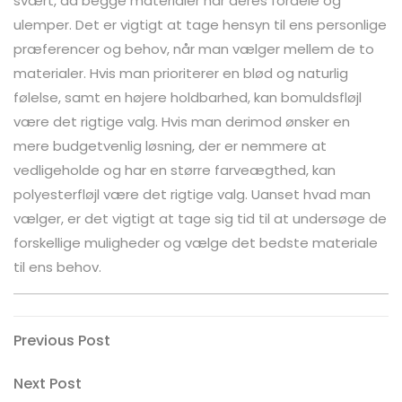
svært, da begge materialer har deres fordele og
ulemper. Det er vigtigt at tage hensyn til ens personlige
præferencer og behov, når man vælger mellem de to
materialer. Hvis man prioriterer en blød og naturlig
følelse, samt en højere holdbarhed, kan bomuldsfløjl
være det rigtige valg. Hvis man derimod ønsker en
mere budgetvenlig løsning, der er nemmere at
vedligeholde og har en større farveægthed, kan
polyesterfløjl være det rigtige valg. Uanset hvad man
vælger, er det vigtigt at tage sig tid til at undersøge de
forskellige muligheder og vælge det bedste materiale
til ens behov.
Indlægsnavigation
Previous
Previous Post
Post
Next
Next Post