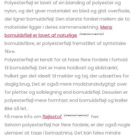
Polyesterfløjl er lavet af en blanding af polyester og
nylon, og det giver materialet en blød og glat overflade,
der ligner bomuldsfløjl. Den største forskel mellem de to
materialer ligger i deres sammensætning.
Mens
bomuldsfløjl er lavet af naturlige
bomuldsfibre, er polyesterfløjl fremstillet af syntetiske
fibre.
Polyesterfløjl er kendt for at have flere fordele i forhold
til bomuldsfløjl. Det er mere holdbart og slidstærkt,
hvilket gør det ideelt til møbler og tøj, der udsættes for
daglig brug. Det er også mere modstandsdygtigt over
for pletter og solblegning end bomuldsfløjl. Desuden er
polyesterfløjl mere formfast end bomuldsfløjl og krøller
ikke så let.
Få mere info om
fløjlsstof
her.
Selvom polyesterfløjl har flere fordele, er der også nogle
ulemper at tage i betragtning. Det kan føles mindre