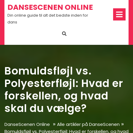
Skip
DANSESCENEN ONLINE
Op
to
Me
Din online guide til alt det bedste inden for
content
dans
Bomuldsfløjl vs.
Polyesterfløjl: Hvad er
forskellen, og hvad
skal du vælge?
»
»
DanseScenen Online
Alle artikler på DanseScenen
Bomuldsfløjl vs. Polyesterfløjl: Hvad er forskellen, og hvad